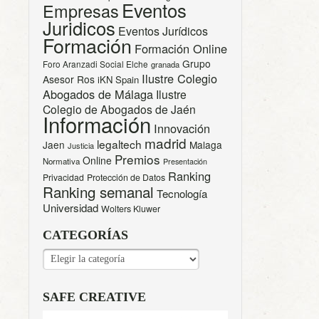
Eventos
Empresas
Juridicos
Eventos Jurídicos
Formación
Formación Online
Grupo
Foro Aranzadi Social Elche
granada
Ilustre Colegio
Asesor Ros
iKN Spain
Abogados de Málaga
Ilustre
Colegio de Abogados de Jaén
Información
Innovación
madrid
legaltech
Jaen
Malaga
Justicia
Premios
Online
Normativa
Presentación
Ranking
Privacidad
Protección de Datos
Ranking semanal
Tecnología
Universidad
Wolters Kluwer
CATEGORÍAS
CATEGORÍAS
SAFE CREATIVE