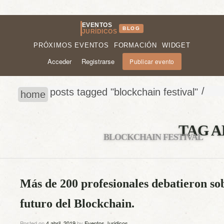
EVENTOS
BLOG
JURÍDICOS
PRÓXIMOS EVENTOS
FORMACIÓN
WIDGET
Acceder
Registrarse
Publicar evento
/
posts tagged "blockchain festival"
home
TAG A
BLOCKCHAIN FESTIVAL
Más de 200 profesionales debatieron sob
futuro del Blockchain.
Posted on
4 abril, 2019
by
Eventos Juridicos