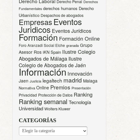
Derecho Laboral
Derecho Penal
Derechos
derechos humanos
Derecho
Fundamentales
Urbanístico
Despachos de abogados
Eventos
Empresas
Juridicos
Eventos Jurídicos
Formación
Formación Online
Grupo
Foro Aranzadi Social Elche
granada
Ilustre Colegio
Asesor Ros
iKN Spain
Abogados de Málaga
Ilustre
Colegio de Abogados de Jaén
Información
Innovación
madrid
legaltech
Jaen
Malaga
Justicia
Premios
Online
Normativa
Presentación
Ranking
Privacidad
Protección de Datos
Ranking semanal
Tecnología
Universidad
Wolters Kluwer
CATEGORÍAS
CATEGORÍAS