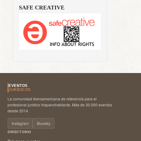
SAFE CREATIVE
EVENTOS
JURÍDICOS
La comunidad iberoamericana de referencia para el
profesional jurídico hispanohablante. Más de 30.000 eventos
desde 2014.
Instagram
Bluesky
DIRECTORIO