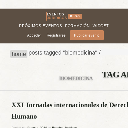
EVENTOS
BLOG
JURÍDICOS
PRÓXIMOS EVENTOS
FORMACIÓN
WIDGET
Acceder
Registrarse
Publicar evento
/
posts tagged "biomedicina"
home
TAG A
BIOMEDICINA
XXI Jornadas internacionales de Dere
Humano
Posted on
13 mayo, 2014
by
Eventos Juridicos