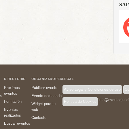
SAF
DIRECTORIO
ORGANIZADORES
LEGAL
Próximos
Publicar evento
Aviso Legal y Condiciones de uso
Qu
eventos
Evento destacado
os
info@eventosjurid
Formación
Política de Cookies
Widget para tu
Eventos
web
realizados
Contacto
Buscar eventos