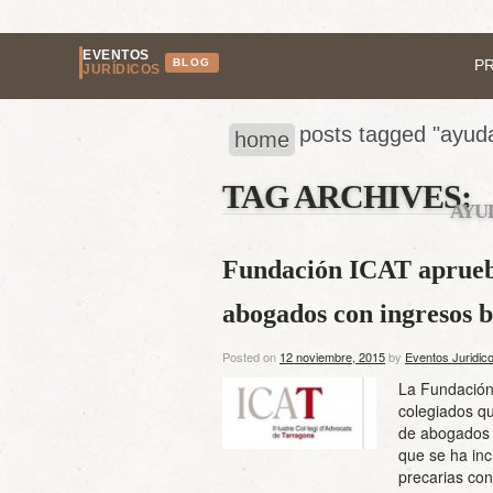
EVENTOS
BLOG
P
JURÍDICOS
posts tagged "ayud
home
TAG ARCHIVES:
AYU
Fundación ICAT aprueb
abogados con ingresos b
Posted on
12 noviembre, 2015
by
Eventos Juridic
La Fundación 
colegiados qu
de abogados 
que se ha inc
precarias con