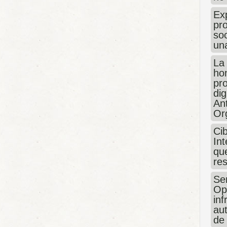
Exp
pro
so
un
La
hon
pr
dig
An
Or
Ci
Int
que
re
Sen
Op
in
au
de