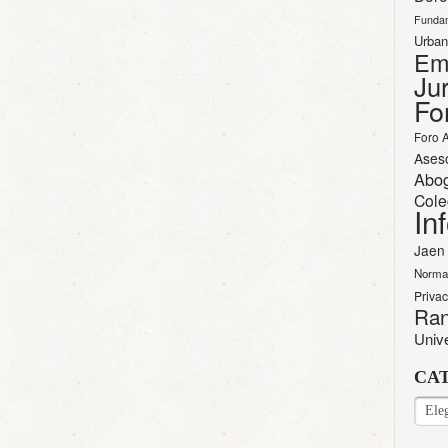
Funda
Urban
Em
Jur
Fo
Foro 
Ases
Abo
Cole
In
Jaen
Norma
Priva
Ran
Univ
CA
CAT