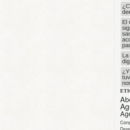
¿C
de
El 
si
san
ac
par
La 
dig
¿Y 
tuv
no
ET
Ab
Ag
Ag
Con
Dere