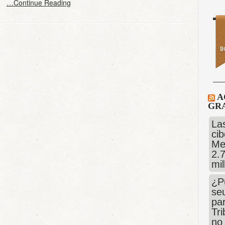
en
…Continue Reading
A
GRA
Las
cib
Me
2.
mi
¿P
se
pa
Tr
no