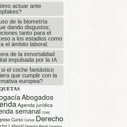
ómo actuar ante
epfakes?
uso de la biometría
gue dando disgustos;
ciones tanto para el
ceso a los estadios como
a el ámbito laboral.
era de la inmortalidad
ital impulsada por la IA
si el coche fantástico
iera que cumplir con la
rmativa europea?
IQUETAS
ogacía
Abogados
enda
Agenda jurídica
enda semanal
CGAE
Derecho
greso
Curso
Cursos
cho Laboral
Derecho Penal
Derechos