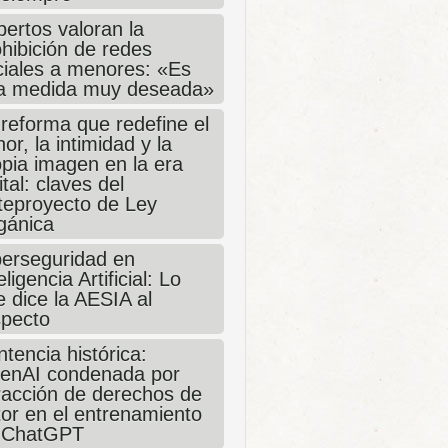
ertos valoran la
hibición de redes
ciales a menores: «Es
a medida muy deseada»
 reforma que redefine el
or, la intimidad y la
opia imagen en la era
ital: claves del
teproyecto de Ley
gánica
berseguridad en
eligencia Artificial: Lo
 dice la AESIA al
specto
tencia histórica:
enAI condenada por
fracción de derechos de
tor en el entrenamiento
 ChatGPT