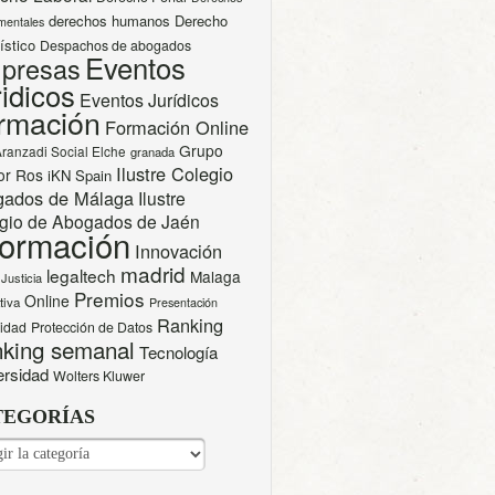
derechos humanos
Derecho
mentales
ístico
Despachos de abogados
Eventos
presas
idicos
Eventos Jurídicos
rmación
Formación Online
Grupo
Aranzadi Social Elche
granada
Ilustre Colegio
or Ros
iKN Spain
gados de Málaga
Ilustre
gio de Abogados de Jaén
formación
Innovación
madrid
legaltech
Malaga
Justicia
Premios
Online
tiva
Presentación
Ranking
cidad
Protección de Datos
king semanal
Tecnología
ersidad
Wolters Kluwer
TEGORÍAS
EGORÍAS