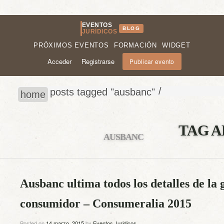
EVENTOS
BLOG
JURÍDICOS
PRÓXIMOS EVENTOS
FORMACIÓN
WIDGET
Acceder
Registrarse
Publicar evento
/
posts tagged "ausbanc"
home
TAG A
AUSBANC
Ausbanc ultima todos los detalles de la g
consumidor – Consumeralia 2015
Posted on
14 marzo, 2015
by
Eventos Juridicos