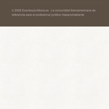
© 2026 EventosJurídicos.es · La comunidad iberoamericana de
referencia para el profesional jurídico hispanohablante