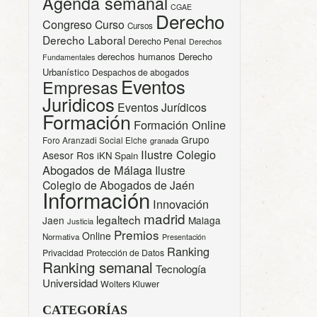
Agenda semanal
CGAE
Derecho
Congreso
Curso
Cursos
Derecho Laboral
Derecho Penal
Derechos
derechos humanos
Derecho
Fundamentales
Urbanístico
Despachos de abogados
Eventos
Empresas
Juridicos
Eventos Jurídicos
Formación
Formación Online
Grupo
Foro Aranzadi Social Elche
granada
Ilustre Colegio
Asesor Ros
iKN Spain
Abogados de Málaga
Ilustre
Colegio de Abogados de Jaén
Información
Innovación
madrid
legaltech
Jaen
Malaga
Justicia
Premios
Online
Normativa
Presentación
Ranking
Privacidad
Protección de Datos
Ranking semanal
Tecnología
Universidad
Wolters Kluwer
CATEGORÍAS