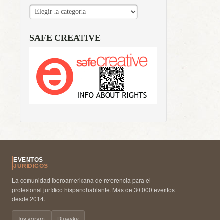
CATEGORÍAS
SAFE CREATIVE
EVENTOS
JURÍDICOS
La comunidad iberoamericana de referencia para el
profesional jurídico hispanohablante. Más de 30.000 eventos
desde 2014.
Instagram
Bluesky