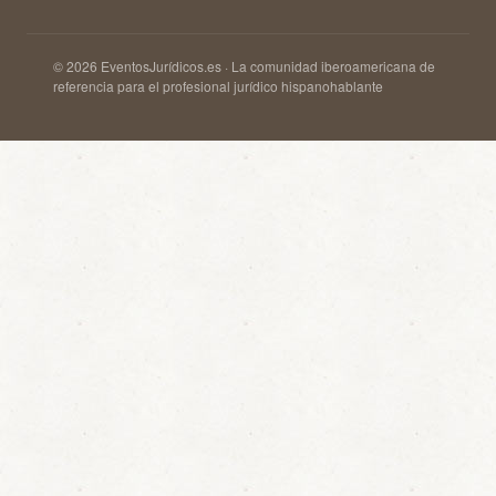
© 2026 EventosJurídicos.es · La comunidad iberoamericana de
referencia para el profesional jurídico hispanohablante