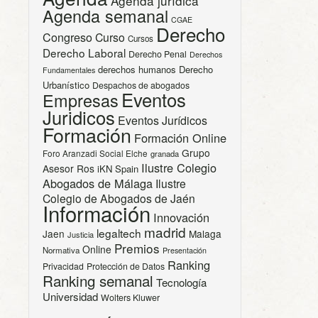
Agenda jurídica
Agenda semanal
CGAE
Derecho
Congreso
Curso
Cursos
Derecho Laboral
Derecho Penal
Derechos
derechos humanos
Derecho
Fundamentales
Urbanístico
Despachos de abogados
Eventos
Empresas
Juridicos
Eventos Jurídicos
Formación
Formación Online
Grupo
Foro Aranzadi Social Elche
granada
Ilustre Colegio
Asesor Ros
iKN Spain
Abogados de Málaga
Ilustre
Colegio de Abogados de Jaén
Información
Innovación
madrid
legaltech
Jaen
Malaga
Justicia
Premios
Online
Normativa
Presentación
Ranking
Privacidad
Protección de Datos
Ranking semanal
Tecnología
Universidad
Wolters Kluwer