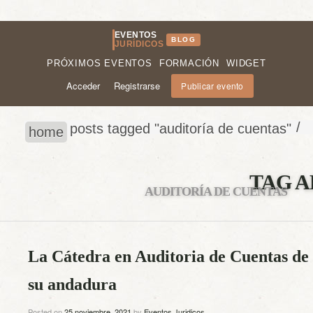
EVENTOS
BLOG
JURÍDICOS
PRÓXIMOS EVENTOS
FORMACIÓN
WIDGET
Acceder
Registrarse
Publicar evento
/
posts tagged "auditoría de cuentas"
home
TAG A
AUDITORÍA DE CUENTAS
La Cátedra en Auditoria de Cuentas d
su andadura
Posted on
25 noviembre, 2021
by
Eventos Juridicos