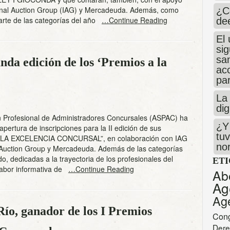
onal Auction Group (IAG) y Mercadeuda. Además, como
¿C
arte de las categorías del año
…Continue Reading
de
El 
si
san
da edición de los ‘Premios a la
ac
par
La 
dig
n Profesional de Administradores Concursales (ASPAC) ha
¿Y 
apertura de inscripciones para la II edición de sus
tuv
LA EXCELENCIA CONCURSAL”, en colaboración con IAG
no
l Auction Group y Mercadeuda. Además de las categorías
o, dedicadas a la trayectoria de los profesionales del
ET
 labor informativa de
…Continue Reading
Ab
Ag
Ag
ío, ganador de los I Premios
Con
Dere