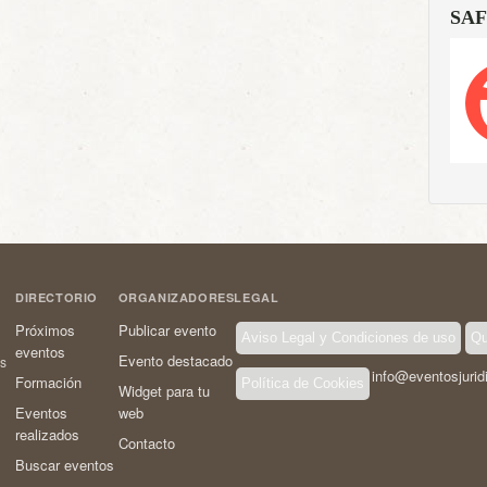
SAF
DIRECTORIO
ORGANIZADORES
LEGAL
Próximos
Publicar evento
Aviso Legal y Condiciones de uso
Qu
eventos
Evento destacado
os
info@eventosjurid
Formación
Política de Cookies
Widget para tu
Eventos
web
realizados
Contacto
Buscar eventos