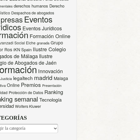
derechos humanos
Derecho
mentales
ístico
Despachos de abogados
Eventos
presas
idicos
Eventos Jurídicos
rmación
Formación Online
Grupo
Aranzadi Social Elche
granada
Ilustre Colegio
or Ros
iKN Spain
gados de Málaga
Ilustre
gio de Abogados de Jaén
formación
Innovación
madrid
legaltech
Malaga
Justicia
Premios
Online
tiva
Presentación
Ranking
cidad
Protección de Datos
king semanal
Tecnología
ersidad
Wolters Kluwer
TEGORÍAS
EGORÍAS