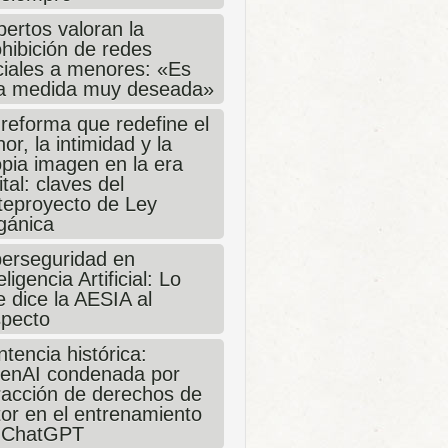
ertos valoran la
hibición de redes
ciales a menores: «Es
a medida muy deseada»
 reforma que redefine el
or, la intimidad y la
opia imagen en la era
ital: claves del
teproyecto de Ley
gánica
berseguridad en
eligencia Artificial: Lo
 dice la AESIA al
specto
tencia histórica:
enAI condenada por
fracción de derechos de
tor en el entrenamiento
 ChatGPT