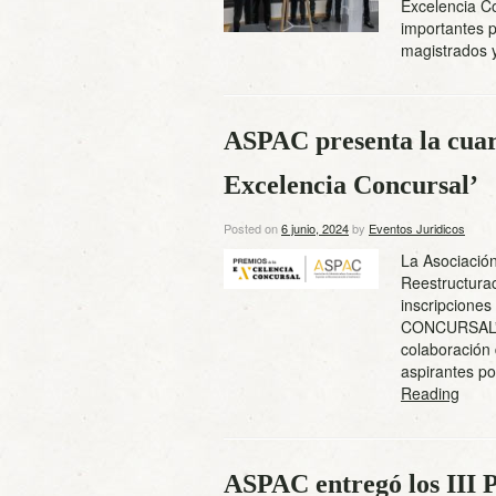
Excelencia Co
importantes p
magistrados y
ASPAC presenta la cuart
Excelencia Concursal’
Posted on
6 junio, 2024
by
Eventos Juridicos
La Asociació
Reestructura
inscripcione
CONCURSAL”, q
colaboración
aspirantes p
Reading
ASPAC entregó los III 