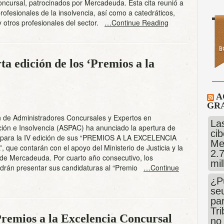
ncursal, patrocinados por Mercadeuda. Esta cita reunió a
rofesionales de la insolvencia, así como a catedráticos,
 otros profesionales del sector.
…Continue Reading
a edición de los ‘Premios a la
A
GRA
n de Administradores Concursales y Expertos en
Las
ción e Insolvencia (ASPAC) ha anunciado la apertura de
cib
s para la IV edición de sus “PREMIOS A LA EXCELENCIA
Me
ue contarán con el apoyo del Ministerio de Justicia y la
2.
 de Mercadeuda. Por cuarto año consecutivo, los
mi
odrán presentar sus candidaturas al “Premio
…Continue
¿P
se
pa
Tr
Premios a la Excelencia Concursal
no