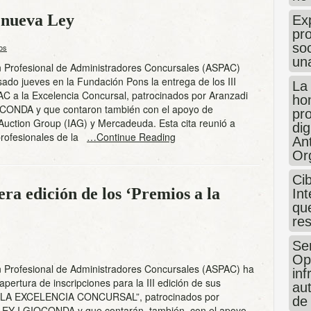
a nueva Ley
Exp
pro
so
os
un
n Profesional de Administradores Concursales (ASPAC)
sado jueves en la Fundación Pons la entrega de los III
La
C a la Excelencia Concursal, patrocinados por Aranzadi
hon
CONDA y que contaron también con el apoyo de
pr
 Auction Group (IAG) y Mercadeuda. Esta cita reunió a
dig
profesionales de la
…Continue Reading
An
Or
Ci
ra edición de los ‘Premios a la
Int
que
re
Sen
Op
n Profesional de Administradores Concursales (ASPAC) ha
in
apertura de inscripciones para la III edición de sus
au
LA EXCELENCIA CONCURSAL”, patrocinados por
de
LEY I GIOCONDA y que contarán, también, con el apoyo