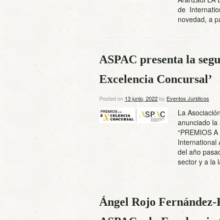
de Internati
novedad, a p
ASPAC presenta la segun
Excelencia Concursal’
Posted on
13 junio, 2022
by
Eventos Juridicos
La Asociació
anunciado la 
“PREMIOS A 
Internationa
del año pasad
sector y a la
Ángel Rojo Fernández-R