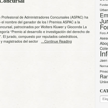
 Concursal
Funda
Urban
Em
n Profesional de Administradores Concursales (ASPAC) ha
Jur
o el nombre del ganador de los I Premios ASPAC a la
Fo
oncursal, patrocinados por Wolters Kluwer y Gioconda La
tegoría “Premio al desarrollo e investigación del derecho de
Foro 
a”. El jurado, compuesto por reputados catedráticos,
Ases
s y magistrados del sector
…Continue Reading
Abo
Cole
In
Jaen
Norma
Priva
Ran
Univ
CA
CAT