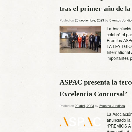
tras el primer año de l
Posted on
25 septiembre, 2023
by
Eventos Juridic
La Asociació
celebró el pa
Premios ASPA
LA LEY I GIO
International
importantes 
ASPAC presenta la terce
Excelencia Concursal’
Posted on
20 abril, 2023
by
Eventos Juridicos
La Asociació
anunciado la 
“PREMIOS A 
Aranzadi LA 