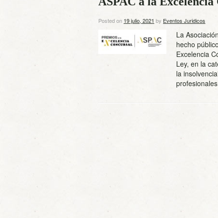
ASPAC a la Excelencia
Posted on
19 julio, 2021
by
Eventos Juridicos
La Asociació
hecho públic
Excelencia C
Ley, en la ca
la insolvenci
profesionale