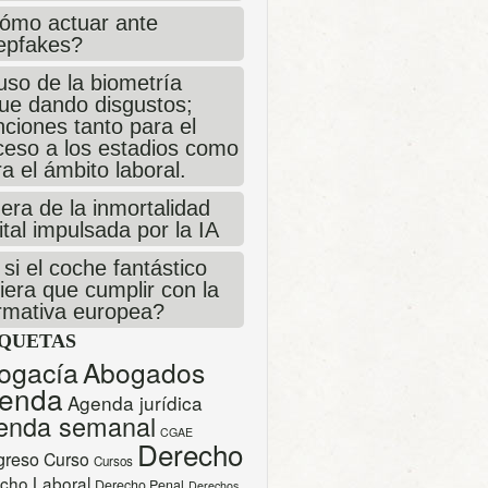
ómo actuar ante
epfakes?
uso de la biometría
gue dando disgustos;
ciones tanto para el
ceso a los estadios como
a el ámbito laboral.
era de la inmortalidad
ital impulsada por la IA
si el coche fantástico
iera que cumplir con la
rmativa europea?
IQUETAS
ogacía
Abogados
enda
Agenda jurídica
enda semanal
CGAE
Derecho
greso
Curso
Cursos
cho Laboral
Derecho Penal
Derechos