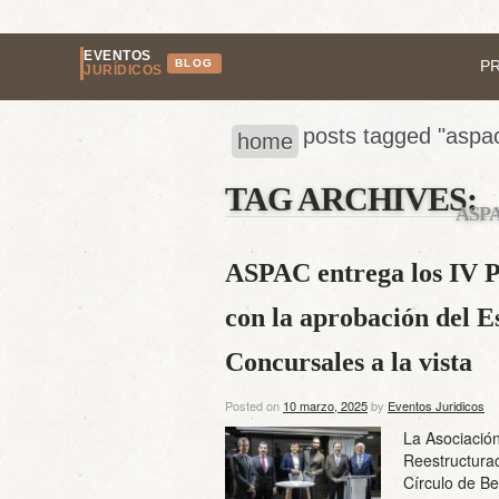
EVENTOS
BLOG
P
JURÍDICOS
posts tagged "aspa
home
TAG ARCHIVES:
ASP
ASPAC entrega los IV P
con la aprobación del E
Concursales a la vista
Posted on
10 marzo, 2025
by
Eventos Juridicos
La Asociació
Reestructurac
Círculo de Be