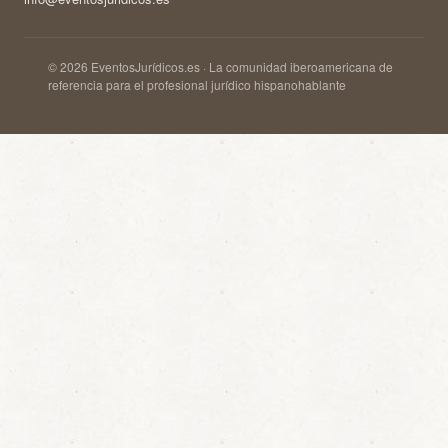
© 2026 EventosJurídicos.es · La comunidad iberoamericana de
referencia para el profesional jurídico hispanohablante