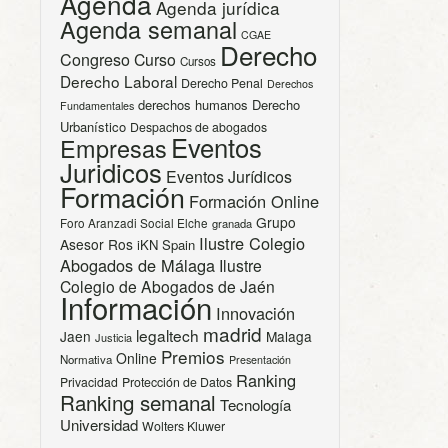
Agenda
Agenda jurídica
Agenda semanal
CGAE
Derecho
Congreso
Curso
Cursos
Derecho Laboral
Derecho Penal
Derechos
derechos humanos
Derecho
Fundamentales
Urbanístico
Despachos de abogados
Eventos
Empresas
Juridicos
Eventos Jurídicos
Formación
Formación Online
Grupo
Foro Aranzadi Social Elche
granada
Ilustre Colegio
Asesor Ros
iKN Spain
Abogados de Málaga
Ilustre
Colegio de Abogados de Jaén
Información
Innovación
madrid
legaltech
Jaen
Malaga
Justicia
Premios
Online
Normativa
Presentación
Ranking
Privacidad
Protección de Datos
Ranking semanal
Tecnología
Universidad
Wolters Kluwer