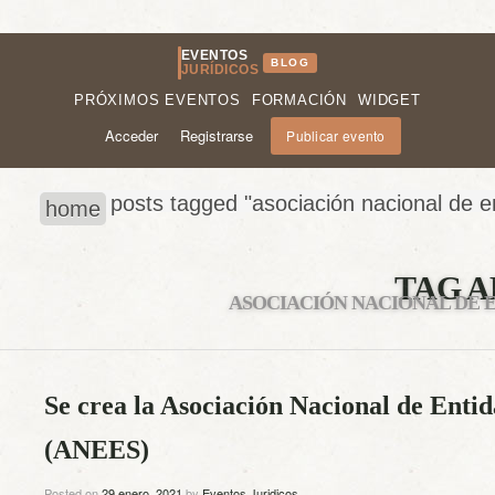
EVENTOS
BLOG
JURÍDICOS
PRÓXIMOS EVENTOS
FORMACIÓN
WIDGET
Acceder
Registrarse
Publicar evento
posts tagged "asociación nacional de e
home
TAG A
ASOCIACIÓN NACIONAL DE 
Se crea la Asociación Nacional de Enti
(ANEES)
Posted on
29 enero, 2021
by
Eventos Juridicos