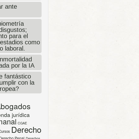
r ante
biometría
disgustos;
nto para el
 estadios como
o laboral.
inmortalidad
sada por la IA
e fantástico
umplir con la
uropea?
bogados
nda jurídica
manal
CGAE
Derecho
Cursos
Derecho Penal
Derechos