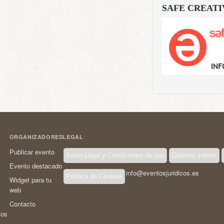
SAFE CREATI
ORGANIZADORES
LEGAL
Publicar evento
Aviso Legal y Condiciones de uso
Quienes somos
Evento destacado
info@eventosjuridicos.es
Política de Cookies
Widget para tu
web
Contacto
tos