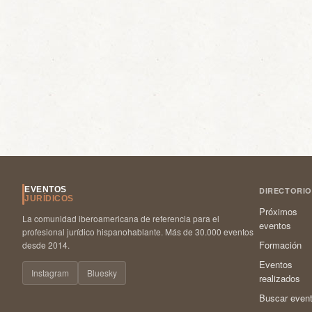
EVENTOS
DIRECTORIO
JURÍDICOS
Próximos
La comunidad iberoamericana de referencia para el
eventos
profesional jurídico hispanohablante. Más de 30.000 eventos
Formación
desde 2014.
Eventos
Instagram
Bluesky
realizados
Buscar even