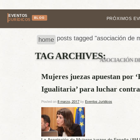
EVENTOS
BLOG
PRÓXIMOS E
JURÍDICOS
posts tagged "asociación de 
home
TAG ARCHIVES:
ASOCIACIÓN D
Mujeres juezas apuestan por ‘
Igualitaria’ para luchar contra
Posted on
8 marzo, 2017
by
Eventos Juridicos
La Asociación de Mujeres juezas de España (AMJ