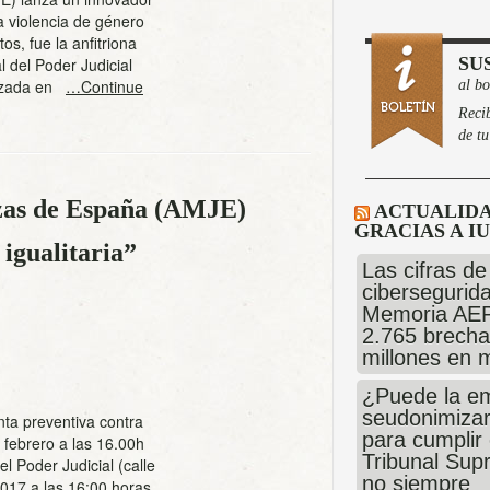
a violencia de género
s, fue la anfitriona
SU
 del Poder Judicial
nizada en
…Continue
al bo
Recib
de tu
zas de España (AMJE)
ACTUALIDA
GRACIAS A I
 igualitaria”
Las cifras de
cibersegurida
Memoria AE
2.765 brecha
millones en 
¿Puede la e
seudonimizar
nta preventiva contra
para cumplir
 febrero a las 16.00h
Tribunal Sup
l Poder Judicial (calle
no siempre
2017 a las 16:00 horas