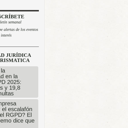
SCRÍBETE
letín semanal
e alertas de los eventos
 interés
D JURÍDICA
URISMATICA
 la
d en la
PD 2025:
s y 19,8
multas
mpresa
 el escalafón
 el RGPD? El
remo dice que