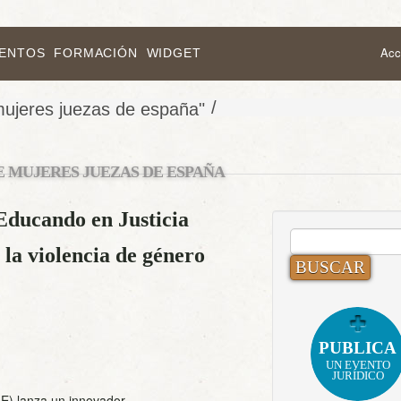
Acc
VENTOS
FORMACIÓN
WIDGET
/
mujeres juezas de españa"
E MUJERES JUEZAS DE ESPAÑA
Educando en Justicia
BUSCAR:
 la violencia de género
PUBLICA
UN EVENTO
JURÍDICO
E) lanza un innovador