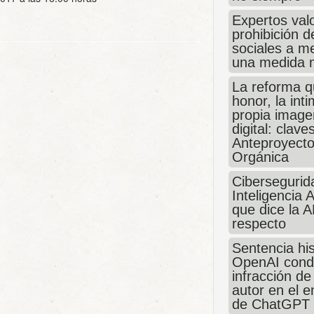
Expertos valo
prohibición d
sociales a m
una medida 
La reforma q
honor, la inti
propia image
digital: clave
Anteproyecto
Orgánica
Cibersegurid
Inteligencia Ar
que dice la A
respecto
Sentencia his
OpenAI cond
infracción d
autor en el 
de ChatGPT