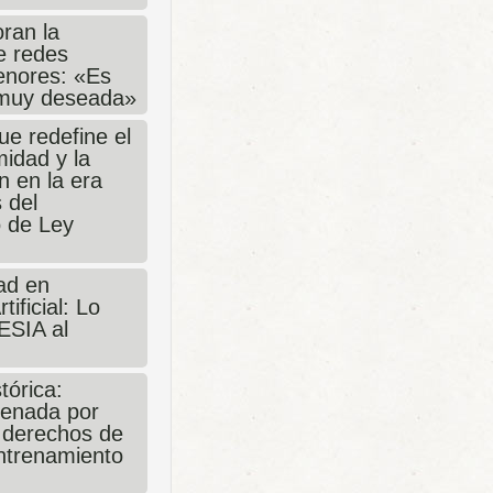
ran la
e redes
enores: «Es
muy deseada»
ue redefine el
midad y la
n en la era
s del
 de Ley
ad en
tificial: Lo
ESIA al
tórica:
enada por
e derechos de
entrenamiento