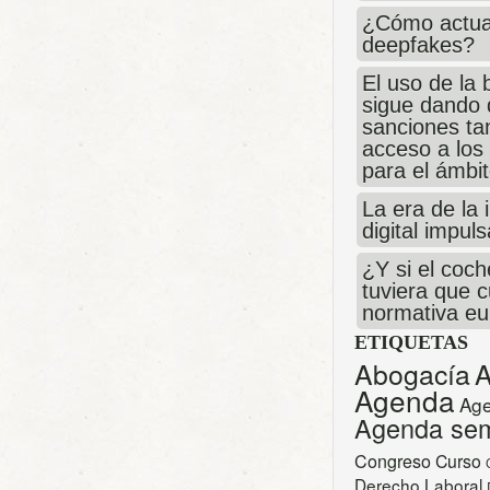
¿Cómo actua
deepfakes?
El uso de la 
sigue dando 
sanciones ta
acceso a los
para el ámbit
La era de la 
digital impul
¿Y si el coch
tuviera que c
normativa e
ETIQUETAS
Abogacía
A
Agenda
Age
Agenda se
Congreso
Curso
Derecho Laboral