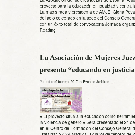
proyecto para la educación en igualdad y contra l
La magistrada y presidenta de AMJE, Gloria Poyato
del acto celebrado en la sede del Consejo General
con un éxito total de convocatoria Jornada orga
Reading
La Asociación de Mujeres Jue
presenta “educando en justicia
Posted on
9 febrero, 2017
by
Eventos Juridicos
● El proyecto sitúa a la educación como herramie
la violencia de género ● Será presentado el 24 de
en el Centro de Formación del Consejo General de
Trafalgar, 27-29 Madrid) El día 24 de febrero de 