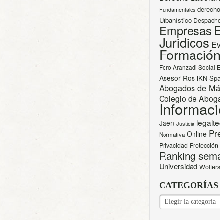
derech
Fundamentales
Urbanístico
Despacho
E
Empresas
Juridicos
Ev
Formació
Foro Aranzadi Social 
Asesor Ros
iKN Spa
Abogados de Má
Colegio de Abog
Informac
legalt
Jaen
Justicia
Pr
Online
Normativa
Privacidad
Protección
Ranking sem
Universidad
Wolters
CATEGORÍAS
CATEGORÍAS