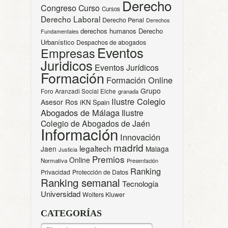
Derecho
Congreso
Curso
Cursos
Derecho Laboral
Derecho Penal
Derechos
derechos humanos
Derecho
Fundamentales
Urbanístico
Despachos de abogados
Eventos
Empresas
Juridicos
Eventos Jurídicos
Formación
Formación Online
Grupo
Foro Aranzadi Social Elche
granada
Ilustre Colegio
Asesor Ros
iKN Spain
Abogados de Málaga
Ilustre
Colegio de Abogados de Jaén
Información
Innovación
madrid
legaltech
Jaen
Malaga
Justicia
Premios
Online
Normativa
Presentación
Ranking
Privacidad
Protección de Datos
Ranking semanal
Tecnología
Universidad
Wolters Kluwer
CATEGORÍAS
CATEGORÍAS