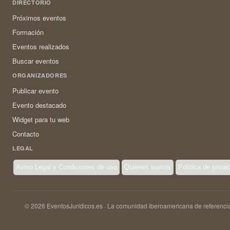
DIRECTORIO
Próximos eventos
Formación
Eventos realizados
Buscar eventos
ORGANIZADORES
Publicar evento
Evento destacado
Widget para tu web
Contacto
LEGAL
Aviso Legal y Condiciones de uso
Quienes somos
Política de priva
© 2026 EventosJurídicos.es · La comunidad iberoamericana de referencia 