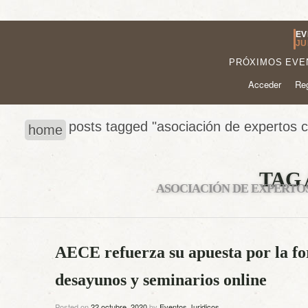
EV
JU
PRÓXIMOS EVE
Acceder
Reg
posts tagged "asociación de expertos c
home
TAG 
ASOCIACIÓN DE EXPERTOS
AECE refuerza su apuesta por la f
desayunos y seminarios online
Posted on
22 octubre, 2020
by
Eventos Juridicos