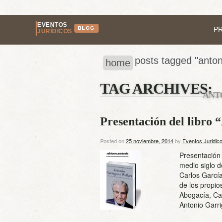
EVENTOS
BLOG
P
JURÍDICOS
posts tagged "anton
home
TAG ARCHIVES:
ANT
Presentación del libro
Posted on
25 noviembre, 2014
by
Eventos Juridic
Presentación 
medio siglo de
Carlos Garcí
de los propio
Abogacía, Car
Antonio Garr