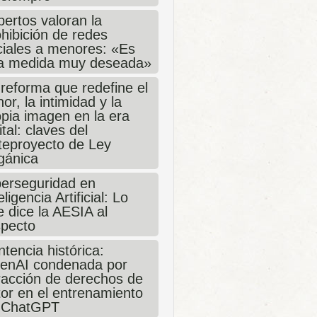
ertos valoran la
hibición de redes
ciales a menores: «Es
a medida muy deseada»
 reforma que redefine el
or, la intimidad y la
opia imagen en la era
ital: claves del
teproyecto de Ley
gánica
berseguridad en
eligencia Artificial: Lo
 dice la AESIA al
specto
tencia histórica:
enAI condenada por
fracción de derechos de
tor en el entrenamiento
 ChatGPT