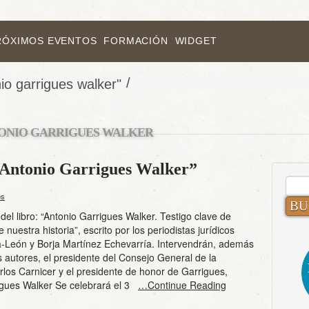
RÓXIMOS EVENTOS
FORMACIÓN
WIDGET
/
io garrigues walker"
ONIO GARRIGUES WALKER
 “Antonio Garrigues Walker”
BUS
os
del libro: “Antonio Garrigues Walker. Testigo clave de
 nuestra historia”, escrito por los periodistas jurídicos
a-León y Borja Martínez Echevarría. Intervendrán, además
s autores, el presidente del Consejo General de la
los Carnicer y el presidente de honor de Garrigues,
igues Walker Se celebrará el 3
…Continue Reading