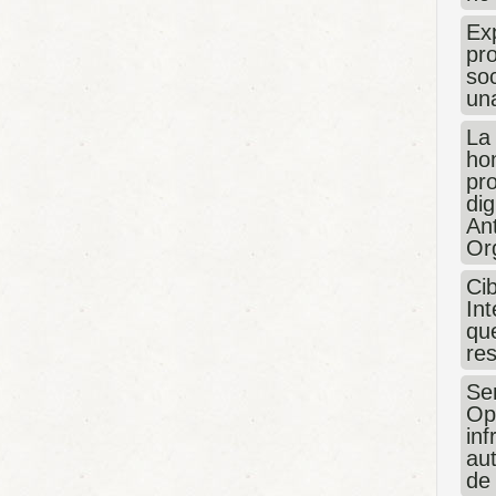
Exp
pro
so
un
La
hon
pr
dig
An
Or
Ci
Int
que
re
Sen
Op
in
au
de