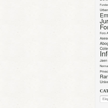
Funda
Urban
Em
Jur
Fo
Foro 
Ases
Abo
Cole
In
Jaen
Norma
Priva
Ran
Univ
CA
CAT