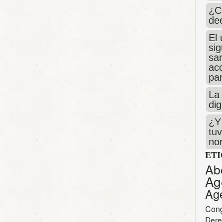
¿C
de
El 
si
san
ac
par
La 
dig
¿Y 
tuv
no
ET
Ab
Ag
Ag
Con
Dere