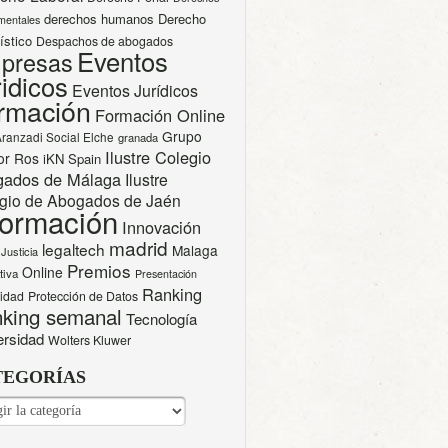
derechos humanos
Derecho
mentales
ístico
Despachos de abogados
Eventos
presas
idicos
Eventos Jurídicos
rmación
Formación Online
Grupo
Aranzadi Social Elche
granada
Ilustre Colegio
or Ros
iKN Spain
gados de Málaga
Ilustre
gio de Abogados de Jaén
formación
Innovación
madrid
legaltech
Malaga
Justicia
Premios
Online
tiva
Presentación
Ranking
cidad
Protección de Datos
king semanal
Tecnología
ersidad
Wolters Kluwer
TEGORÍAS
EGORÍAS