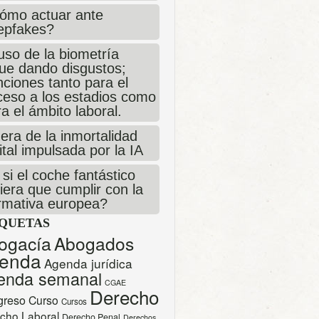
ómo actuar ante
epfakes?
uso de la biometría
gue dando disgustos;
ciones tanto para el
ceso a los estadios como
a el ámbito laboral.
era de la inmortalidad
ital impulsada por la IA
si el coche fantástico
iera que cumplir con la
rmativa europea?
IQUETAS
ogacía
Abogados
enda
Agenda jurídica
enda semanal
CGAE
Derecho
greso
Curso
Cursos
cho Laboral
Derecho Penal
Derechos