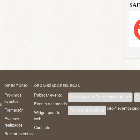
SAF
DIRECTORIO
ORGANIZADORES
LEGAL
Próximos
Publicar evento
Aviso Legal y Condiciones de uso
Qu
eventos
Evento destacado
os
info@eventosjurid
Formación
Política de Cookies
Widget para tu
Eventos
web
realizados
Contacto
Buscar eventos