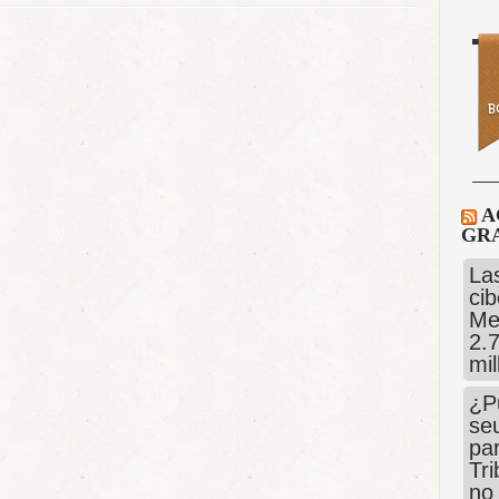
A
GRA
Las
cib
Me
2.
mi
¿P
se
pa
Tr
no