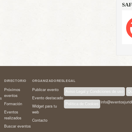
SAF
DIRECTORIO
ORGANIZADORES
LEGAL
Próximos
Publicar evento
Aviso Legal y Condiciones de uso
Qu
eventos
Evento destacado
os
info@eventosjurid
Formación
Política de Cookies
Widget para tu
Eventos
web
realizados
Contacto
Buscar eventos