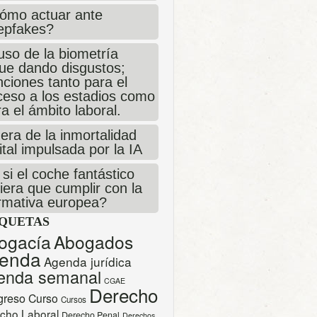
ómo actuar ante
epfakes?
uso de la biometría
gue dando disgustos;
ciones tanto para el
ceso a los estadios como
a el ámbito laboral.
era de la inmortalidad
ital impulsada por la IA
si el coche fantástico
iera que cumplir con la
rmativa europea?
IQUETAS
ogacía
Abogados
enda
Agenda jurídica
enda semanal
CGAE
Derecho
greso
Curso
Cursos
cho Laboral
Derecho Penal
Derechos