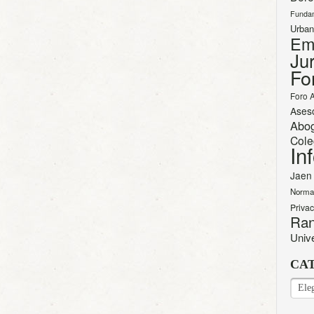
Funda
Urban
Em
Jur
Fo
Foro 
Ases
Abo
Cole
In
Jaen
Norma
Priva
Ran
Univ
CA
CAT