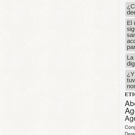
¿C
de
El 
si
san
ac
par
La 
dig
¿Y 
tuv
no
ET
Ab
Ag
Ag
Con
Dere