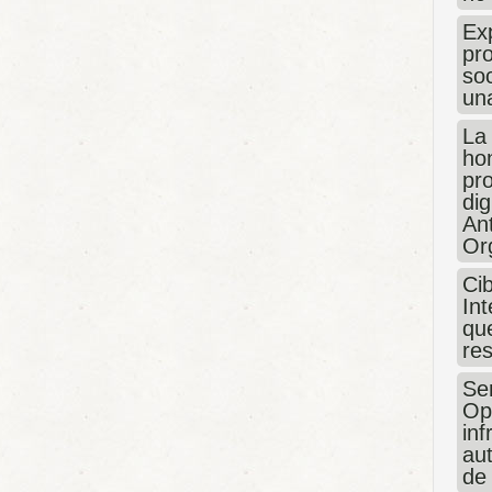
Exp
pro
so
un
La
hon
pr
dig
An
Or
Ci
Int
que
re
Sen
Op
in
au
de