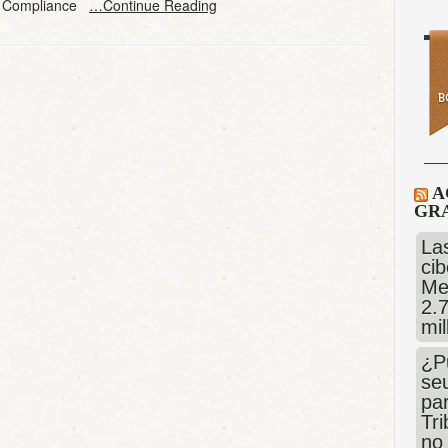
o Compliance
…Continue Reading
A
GRA
Las
cib
Me
2.
mi
¿P
se
pa
Tr
no