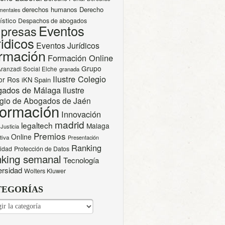
derechos humanos
Derecho
mentales
ístico
Despachos de abogados
Eventos
presas
idicos
Eventos Jurídicos
rmación
Formación Online
Grupo
Aranzadi Social Elche
granada
Ilustre Colegio
or Ros
iKN Spain
gados de Málaga
Ilustre
gio de Abogados de Jaén
formación
Innovación
madrid
legaltech
Malaga
Justicia
Premios
Online
tiva
Presentación
Ranking
cidad
Protección de Datos
king semanal
Tecnología
ersidad
Wolters Kluwer
TEGORÍAS
EGORÍAS