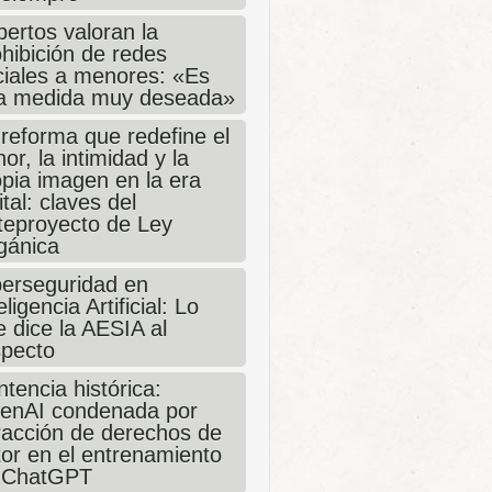
ertos valoran la
hibición de redes
ciales a menores: «Es
a medida muy deseada»
 reforma que redefine el
or, la intimidad y la
opia imagen en la era
ital: claves del
teproyecto de Ley
gánica
berseguridad en
eligencia Artificial: Lo
 dice la AESIA al
specto
tencia histórica:
enAI condenada por
fracción de derechos de
tor en el entrenamiento
 ChatGPT