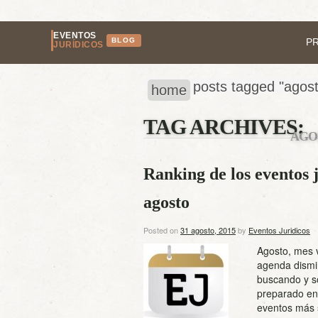
EVENTOS
BLOG
P
JURÍDICOS
posts tagged "agos
home
TAG ARCHIVES:
AGO
Ranking de los eventos j
agosto
Posted on
31 agosto, 2015
by
Eventos Juridicos
Agosto, mes v
agenda dismi
buscando y so
preparado en e
eventos más 