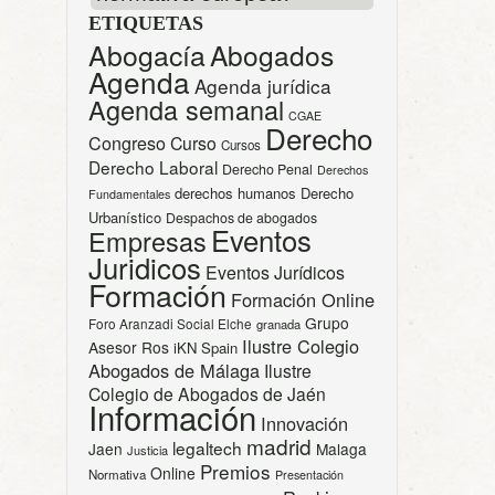
ETIQUETAS
Abogacía
Abogados
Agenda
Agenda jurídica
Agenda semanal
CGAE
Derecho
Congreso
Curso
Cursos
Derecho Laboral
Derecho Penal
Derechos
derechos humanos
Derecho
Fundamentales
Urbanístico
Despachos de abogados
Eventos
Empresas
Juridicos
Eventos Jurídicos
Formación
Formación Online
Grupo
Foro Aranzadi Social Elche
granada
Ilustre Colegio
Asesor Ros
iKN Spain
Abogados de Málaga
Ilustre
Colegio de Abogados de Jaén
Información
Innovación
madrid
legaltech
Jaen
Malaga
Justicia
Premios
Online
Normativa
Presentación