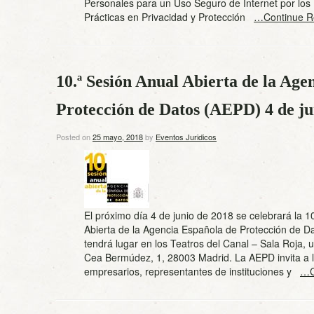
Personales para un Uso Seguro de Internet por lo
Prácticas en Privacidad y Protección
…Continue R
10.ª Sesión Anual Abierta de la Age
Protección de Datos (AEPD) 4 de j
Posted on
25 mayo, 2018
by
Eventos Juridicos
El próximo día 4 de junio de 2018 se celebrará la 1
Abierta de la Agencia Española de Protección de D
tendrá lugar en los Teatros del Canal – Sala Roja, u
Cea Bermúdez, 1, 28003 Madrid. La AEPD invita a l
empresarios, representantes de instituciones y
…C