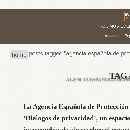
EV
JU
PRÓXIMOS EVE
Acceder
Reg
posts tagged "agencia española de pro
home
TAG 
AGENCIA ESPAÑOLA DE P
La Agencia Española de Protección
‘Diálogos de privacidad’, un espaci
intercambio de ideas sobre el entorn