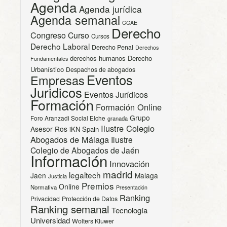
Agenda
Agenda jurídica
Agenda semanal
CGAE
Derecho
Congreso
Curso
Cursos
Derecho Laboral
Derecho Penal
Derechos
derechos humanos
Derecho
Fundamentales
Urbanístico
Despachos de abogados
Eventos
Empresas
Juridicos
Eventos Jurídicos
Formación
Formación Online
Grupo
Foro Aranzadi Social Elche
granada
Ilustre Colegio
Asesor Ros
iKN Spain
Abogados de Málaga
Ilustre
Colegio de Abogados de Jaén
Información
Innovación
madrid
legaltech
Jaen
Malaga
Justicia
Premios
Online
Normativa
Presentación
Ranking
Privacidad
Protección de Datos
Ranking semanal
Tecnología
Universidad
Wolters Kluwer