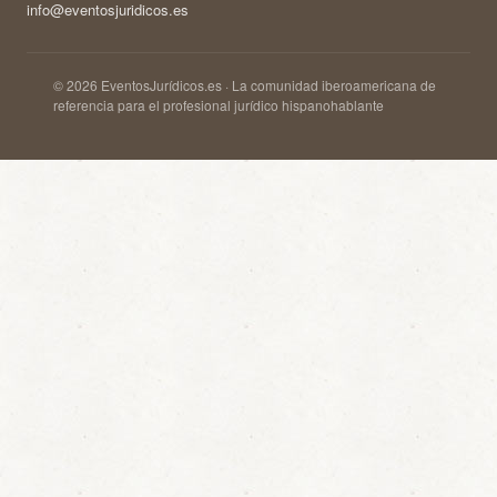
info@eventosjuridicos.es
© 2026 EventosJurídicos.es · La comunidad iberoamericana de
referencia para el profesional jurídico hispanohablante