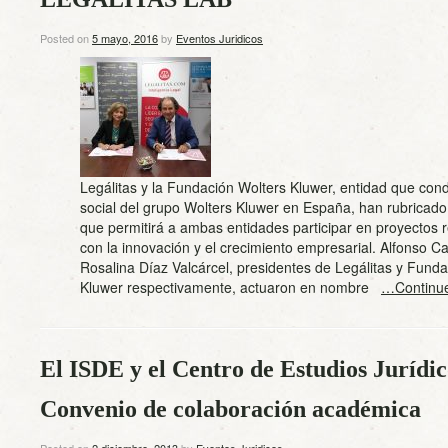
Posted on
5 mayo, 2016
by
Eventos Juridicos
Legálitas y la Fundación Wolters Kluwer, entidad que con
social del grupo Wolters Kluwer en España, han rubricad
que permitirá a ambas entidades participar en proyectos 
con la innovación y el crecimiento empresarial. Alfonso C
Rosalina Díaz Valcárcel, presidentes de Legálitas y Fund
Kluwer respectivamente, actuaron en nombre
…Continu
El ISDE y el Centro de Estudios Jurídi
Convenio de colaboración académica