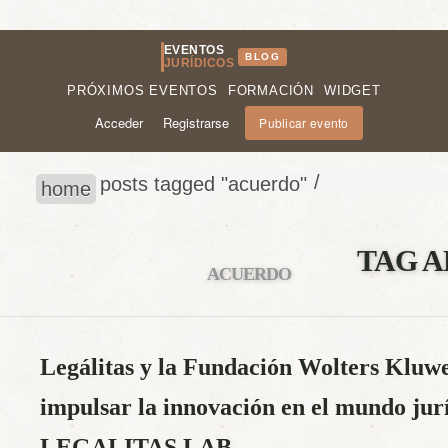
EVENTOS
BLOG
JURÍDICOS
PRÓXIMOS EVENTOS
FORMACIÓN
WIDGET
Acceder
Registrarse
Publicar evento
/
posts tagged "acuerdo"
home
TAG A
ACUERDO
Legálitas y la Fundación Wolters Kluw
impulsar la innovación en el mundo jurí
LEGALITAS LAB