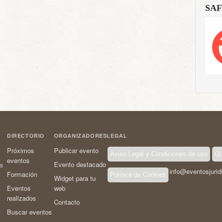
SAF
DIRECTORIO
ORGANIZADORES
LEGAL
Próximos
Publicar evento
Aviso Legal y Condiciones de uso
Qu
eventos
Evento destacado
os
info@eventosjurid
Formación
Política de Cookies
Widget para tu
Eventos
web
realizados
Contacto
Buscar eventos