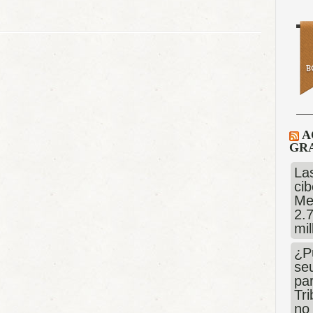
A
GRA
Las
cib
Me
2.
mi
¿P
se
pa
Tr
no