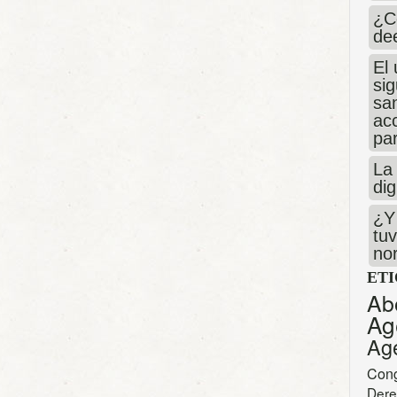
¿C
de
El 
si
san
ac
par
La 
dig
¿Y 
tuv
no
ET
Ab
Ag
Ag
Con
Dere