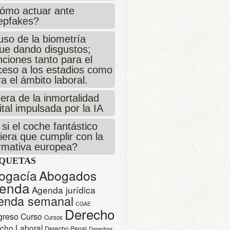
ómo actuar ante
epfakes?
uso de la biometría
gue dando disgustos;
ciones tanto para el
ceso a los estadios como
a el ámbito laboral.
era de la inmortalidad
ital impulsada por la IA
si el coche fantástico
iera que cumplir con la
rmativa europea?
IQUETAS
ogacía
Abogados
enda
Agenda jurídica
enda semanal
CGAE
Derecho
greso
Curso
Cursos
cho Laboral
Derecho Penal
Derechos