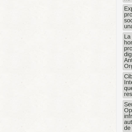
Exp
pro
so
un
La
hon
pr
dig
An
Or
Ci
Int
que
re
Sen
Op
in
au
de