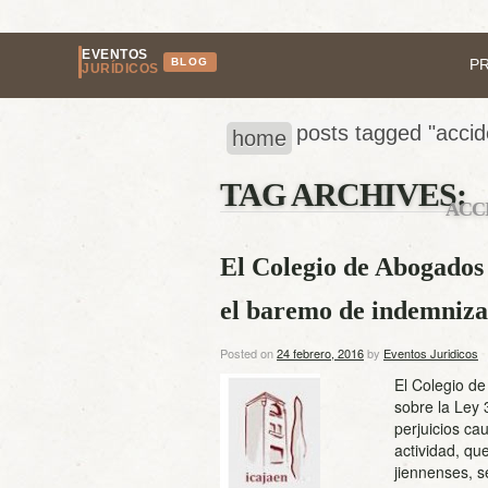
EVENTOS
BLOG
P
JURÍDICOS
posts tagged "accid
home
TAG ARCHIVES:
ACC
El Colegio de Abogados
el baremo de indemnizac
Posted on
24 febrero, 2016
by
Eventos Juridicos
El Colegio d
sobre la Ley 
perjuicios ca
actividad, qu
jiennenses, 