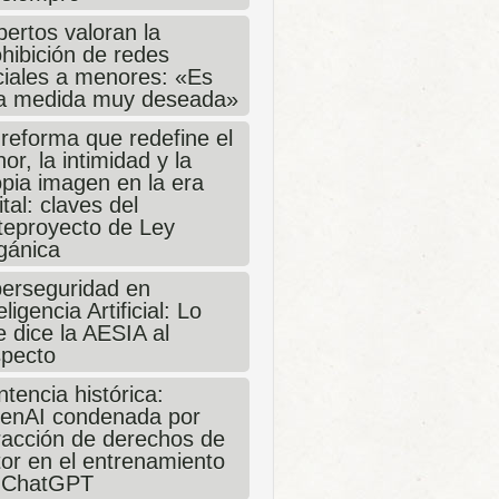
ertos valoran la
hibición de redes
ciales a menores: «Es
a medida muy deseada»
 reforma que redefine el
or, la intimidad y la
opia imagen en la era
ital: claves del
teproyecto de Ley
gánica
berseguridad en
eligencia Artificial: Lo
 dice la AESIA al
specto
tencia histórica:
enAI condenada por
fracción de derechos de
tor en el entrenamiento
 ChatGPT