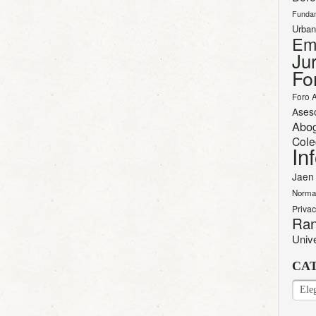
Funda
Urban
Em
Jur
Fo
Foro 
Ases
Abo
Cole
In
Jaen
Norma
Priva
Ran
Univ
CA
CAT