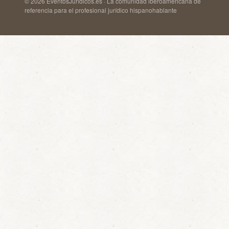
© 2026 EventosJurídicos.es · La comunidad iberoamericana de
referencia para el profesional jurídico hispanohablante