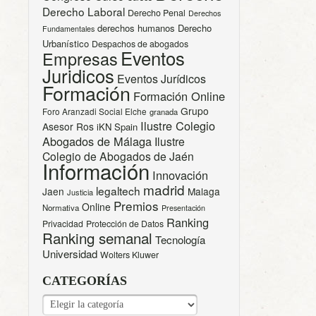
Derecho Laboral
Derecho Penal
Derechos
derechos humanos
Derecho
Fundamentales
Urbanístico
Despachos de abogados
Eventos
Empresas
Juridicos
Eventos Jurídicos
Formación
Formación Online
Grupo
Foro Aranzadi Social Elche
granada
Ilustre Colegio
Asesor Ros
iKN Spain
Abogados de Málaga
Ilustre
Colegio de Abogados de Jaén
Información
Innovación
madrid
legaltech
Jaen
Malaga
Justicia
Premios
Online
Normativa
Presentación
Ranking
Privacidad
Protección de Datos
Ranking semanal
Tecnología
Universidad
Wolters Kluwer
CATEGORÍAS
CATEGORÍAS