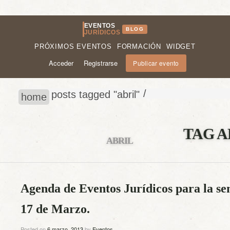
EVENTOS
BLOG
JURÍDICOS
PRÓXIMOS EVENTOS
FORMACIÓN
WIDGET
Acceder
Registrarse
Publicar evento
/
posts tagged "abril"
home
TAG A
ABRIL
Agenda de Eventos Jurídicos para la se
17 de Marzo.
Posted on
6 marzo, 2013
by
Eventos