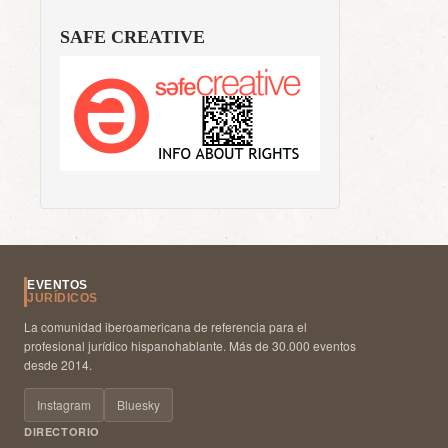
SAFE CREATIVE
EVENTOS
JURÍDICOS
La comunidad iberoamericana de referencia para el
profesional jurídico hispanohablante. Más de 30.000 eventos
desde 2014.
Instagram
Bluesky
DIRECTORIO