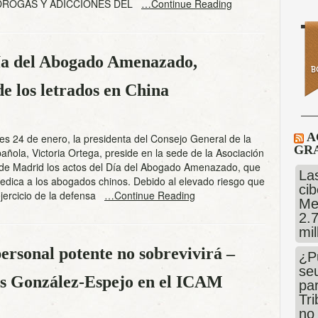
 DROGAS Y ADICCIONES DEL
…Continue Reading
ía del Abogado Amenazado,
de los letrados en China
A
s 24 de enero, la presidenta del Consejo General de la
GRA
ñola, Victoria Ortega, preside en la sede de la Asociación
 de Madrid los actos del Día del Abogado Amenazado, que
Las
edica a los abogados chinos. Debido al elevado riesgo que
cib
ejercicio de la defensa
…Continue Reading
Me
2.
mi
rsonal potente no sobrevivirá –
¿P
se
ús González-Espejo en el ICAM
pa
Tr
no