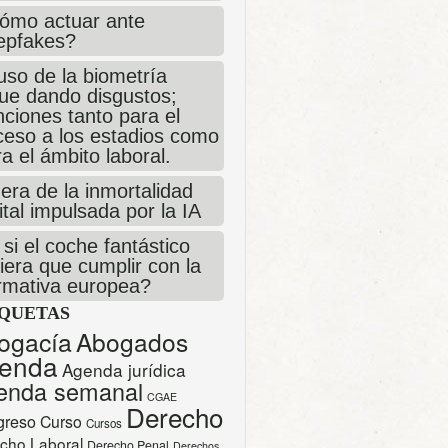
ómo actuar ante
epfakes?
uso de la biometría
gue dando disgustos;
ciones tanto para el
ceso a los estadios como
a el ámbito laboral.
era de la inmortalidad
ital impulsada por la IA
si el coche fantástico
iera que cumplir con la
rmativa europea?
IQUETAS
ogacía
Abogados
enda
Agenda jurídica
enda semanal
CGAE
Derecho
greso
Curso
Cursos
cho Laboral
Derecho Penal
Derechos