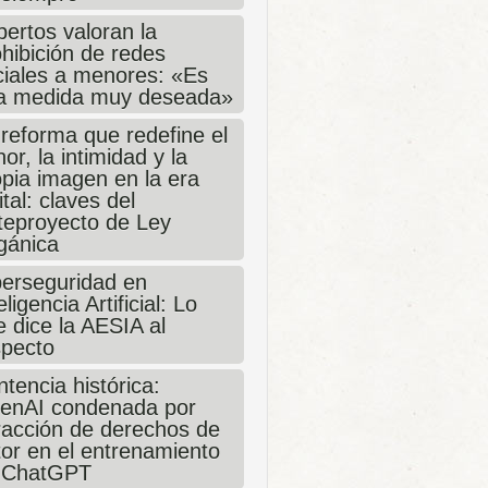
ertos valoran la
hibición de redes
ciales a menores: «Es
a medida muy deseada»
 reforma que redefine el
or, la intimidad y la
opia imagen en la era
ital: claves del
teproyecto de Ley
gánica
berseguridad en
eligencia Artificial: Lo
 dice la AESIA al
specto
tencia histórica:
enAI condenada por
fracción de derechos de
tor en el entrenamiento
 ChatGPT