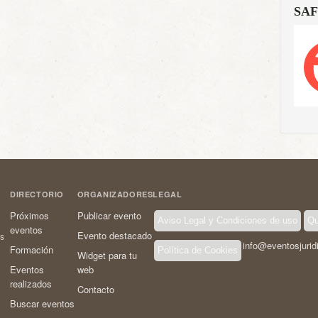
SAF
DIRECTORIO
ORGANIZADORES
LEGAL
Próximos
Publicar evento
Aviso Legal y Condiciones de uso
Qu
eventos
Evento destacado
os
info@eventosjurid
Formación
Política de Cookies
Widget para tu
Eventos
web
realizados
Contacto
Buscar eventos