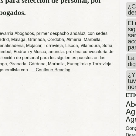
 para selección de personal, por
¿C
bogados.
de
El 
si
evarría Abogados, primer despacho andaluz, con sedes
san
adrid, Málaga, Granada, Córdoba, Almería, Marbella,
ac
enalmádena, Mojácar, Torrevieja, Lisboa, Vilamoura, Sofía,
par
tambul, Bodrum y Moscú, anuncia: próxima convocatoria de
lección de personal para los siguientes puestos en las
La 
aga, Granada, Córdoba, Marbella, Fuengirola y Torrevieja:
dig
eneralista con
…Continue Reading
¿Y 
tuv
no
ET
Ab
Ag
Ag
Con
Dere