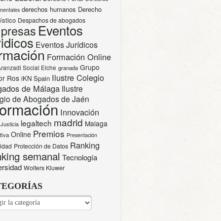
derechos humanos
Derecho
mentales
ístico
Despachos de abogados
Eventos
presas
idicos
Eventos Jurídicos
rmación
Formación Online
Grupo
Aranzadi Social Elche
granada
Ilustre Colegio
or Ros
iKN Spain
gados de Málaga
Ilustre
gio de Abogados de Jaén
formación
Innovación
madrid
legaltech
Malaga
Justicia
Premios
Online
tiva
Presentación
Ranking
cidad
Protección de Datos
king semanal
Tecnología
ersidad
Wolters Kluwer
TEGORÍAS
EGORÍAS