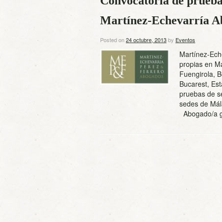
Convocatoria de pruebas
Martínez-Echevarría A
Posted on
24 octubre, 2013
by
Eventos
Martínez-Ech
propias en M
Fuengirola, B
Bucarest, Es
pruebas de se
sedes de Mál
Abogado/a g