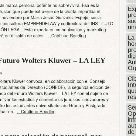
n marca personal potente no sobrevivirá. Esa es la
Exp
clusión que puede extraerse de la charla impartida el
pro
 noviembre por María Jesús González-Espejo, socia
so
 la consultora EMPRENDELAW y codirectora del INSTITUTO
un
N LEGAL. Esta experta en comunicación y marketing
licó en el salón de actos
…Continue Reading
La
hon
pr
dig
 Futuro Wolters Kluwer – LA LEY
An
Or
os
Ci
Wolters Kluwer convoca, en colaboración con el Consejo
Int
studiantes de Derecho (CONEDE), la segunda edición del
que
do del Futuro Wolters Kluwer – LA LEY con el objeto de
re
ntivar los estudios y comentarios jurídicos innovadores y
tre los estudiantes universitarios de Grado y Postgrado.
Sen
cipar en
…Continue Reading
Op
in
au
de