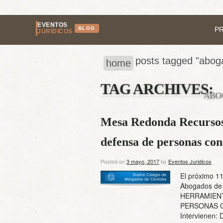
EVENTOS
BLOG
P
JURÍDICOS
posts tagged "abog
home
TAG ARCHIVES:
ABO
Mesa Redonda Recursos 
defensa de personas con
Posted on
3 mayo, 2017
by
Eventos Juridicos
El próximo 11
Abogados d
HERRAMIENT
PERSONAS C
Intervienen