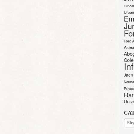
Funda
Urban
Em
Jur
Fo
Foro 
Ases
Abo
Cole
In
Jaen
Norma
Priva
Ran
Univ
CA
CAT