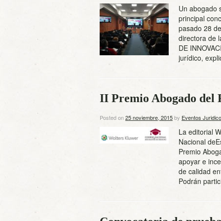
Un abogado si
principal con
pasado 28 de
directora de
DE INNOVACIÓ
jurídico, exp
II Premio Abogado del
Posted on
25 noviembre, 2015
by
Eventos Juridic
La editorial 
Nacional deE
Premio Aboga
apoyar e ince
de calidad en
Podrán parti