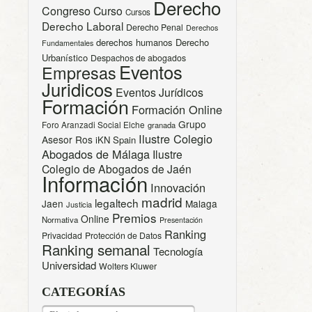
Derecho
Congreso
Curso
Cursos
Derecho Laboral
Derecho Penal
Derechos
derechos humanos
Derecho
Fundamentales
Urbanístico
Despachos de abogados
Eventos
Empresas
Juridicos
Eventos Jurídicos
Formación
Formación Online
Grupo
Foro Aranzadi Social Elche
granada
Ilustre Colegio
Asesor Ros
iKN Spain
Abogados de Málaga
Ilustre
Colegio de Abogados de Jaén
Información
Innovación
madrid
legaltech
Jaen
Malaga
Justicia
Premios
Online
Normativa
Presentación
Ranking
Privacidad
Protección de Datos
Ranking semanal
Tecnología
Universidad
Wolters Kluwer
CATEGORÍAS
CATEGORÍAS