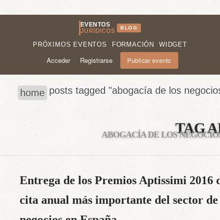
EVENTOS
BLOG
JURÍDICOS
PRÓXIMOS EVENTOS
FORMACIÓN
WIDGET
Acceder
Registrarse
Publicar evento
posts tagged "abogacía de los negocio
home
TAG A
ABOGACÍA DE LOS NEGOCIO
Entrega de los Premios Aptissimi 201
cita anual más importante del sector de 
negocios en España