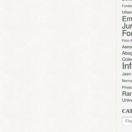
Funda
Urban
Em
Jur
Fo
Foro 
Ases
Abo
Cole
In
Jaen
Norma
Priva
Ran
Univ
CA
CAT