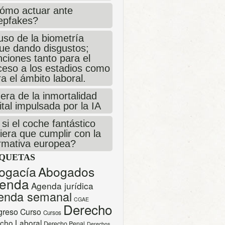
ómo actuar ante
epfakes?
uso de la biometría
gue dando disgustos;
ciones tanto para el
ceso a los estadios como
a el ámbito laboral.
era de la inmortalidad
ital impulsada por la IA
si el coche fantástico
iera que cumplir con la
rmativa europea?
IQUETAS
ogacía
Abogados
enda
Agenda jurídica
enda semanal
CGAE
Derecho
greso
Curso
Cursos
cho Laboral
Derecho Penal
Derechos