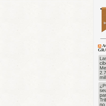
A
GRA
Las
cib
Me
2.
mi
¿P
se
pa
Tr
no