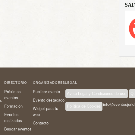
SAF
DIRECTORIO
ORGANIZADORES
LEGAL
Próximos
Publicar evento
Aviso Legal y Condiciones de uso
Qu
eventos
Evento destacado
os
info@eventosjurid
Formación
Política de Cookies
Widget para tu
Eventos
web
realizados
Contacto
Buscar eventos