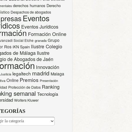
derechos humanos
Derecho
mentales
ístico
Despachos de abogados
Eventos
presas
idicos
Eventos Jurídicos
rmación
Formación Online
Grupo
Aranzadi Social Elche
granada
Ilustre Colegio
or Ros
iKN Spain
gados de Málaga
Ilustre
gio de Abogados de Jaén
formación
Innovación
madrid
legaltech
Malaga
Justicia
Premios
Online
tiva
Presentación
Ranking
cidad
Protección de Datos
king semanal
Tecnología
ersidad
Wolters Kluwer
TEGORÍAS
EGORÍAS