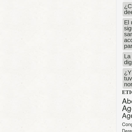
¿C
de
El 
si
san
ac
par
La 
dig
¿Y 
tuv
no
ET
Ab
Ag
Ag
Con
Dere