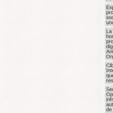
Exp
pro
so
un
La
hon
pr
dig
An
Or
Ci
Int
que
re
Sen
Op
in
au
de