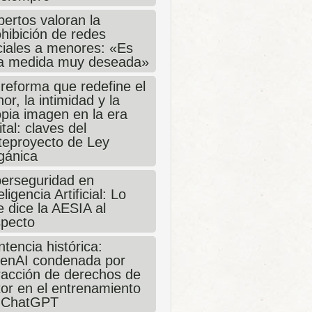
ertos valoran la
hibición de redes
ciales a menores: «Es
a medida muy deseada»
 reforma que redefine el
or, la intimidad y la
opia imagen en la era
ital: claves del
teproyecto de Ley
gánica
berseguridad en
eligencia Artificial: Lo
 dice la AESIA al
specto
tencia histórica:
enAI condenada por
fracción de derechos de
tor en el entrenamiento
 ChatGPT