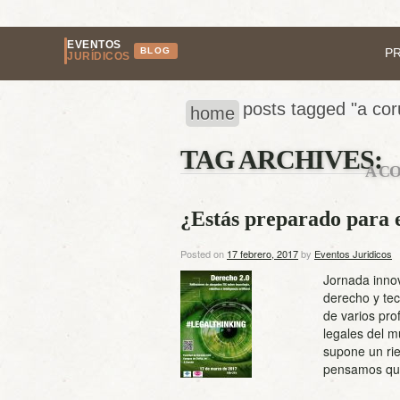
EVENTOS
BLOG
P
JURÍDICOS
posts tagged "a cor
home
TAG ARCHIVES:
A C
¿Estás preparado para 
Posted on
17 febrero, 2017
by
Eventos Juridicos
Jornada innov
derecho y tec
de varios pro
legales del m
supone un ri
pensamos qu