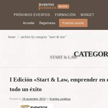
EVENTOS
BLOG
JURÍDICOS
PRÓXIMOS EVENTOS
FORMACIÓN
WIDGET
Acceder
Registrarse
Publicar evento
home
/
archive by category "start & law"
CATEGOR
START & LAW
I Edición «Start & Law, emprender en 
todo un éxito
Posted on
19 noviembre, 2012
by
Eventos Juridicos