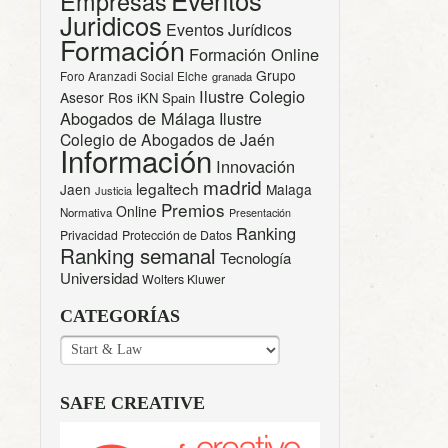
Empresas
Juridicos
Eventos Jurídicos
Formación
Formación Online
Grupo
Foro Aranzadi Social Elche
granada
Ilustre Colegio
Asesor Ros
iKN Spain
Abogados de Málaga
Ilustre
Colegio de Abogados de Jaén
Información
Innovación
madrid
legaltech
Jaen
Malaga
Justicia
Premios
Online
Normativa
Presentación
Ranking
Privacidad
Protección de Datos
Ranking semanal
Tecnología
Universidad
Wolters Kluwer
CATEGORÍAS
CATEGORÍAS
SAFE CREATIVE