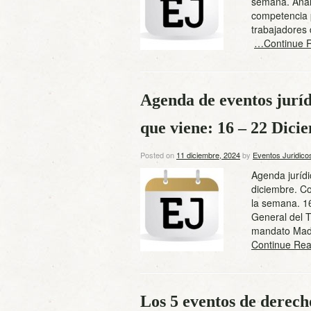
semana. Análi
competencia 
trabajadores
…Continue 
Agenda de eventos juríd
que viene: 16 – 22 Dici
Posted on
11 diciembre, 2024
by
Eventos Juridico
Agenda jurídi
diciembre. Co
la semana. 1
General del T
mandato Madri
Continue Rea
Los 5 eventos de derech