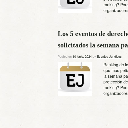
ranking? Por
organizado
Los 5 eventos de derech
solicitados la semana 
Posted on
10 junio, 2024
by
Eventos Juridicos
Ranking de lo
que más petic
la semana pas
protección de
ranking? Por
organizado