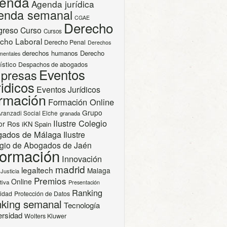
enda
Agenda jurídica
enda semanal
CGAE
Derecho
greso
Curso
Cursos
cho Laboral
Derecho Penal
Derechos
derechos humanos
Derecho
mentales
ístico
Despachos de abogados
Eventos
presas
idicos
Eventos Jurídicos
rmación
Formación Online
Grupo
Aranzadi Social Elche
granada
Ilustre Colegio
or Ros
iKN Spain
gados de Málaga
Ilustre
gio de Abogados de Jaén
formación
Innovación
madrid
legaltech
Malaga
Justicia
Premios
Online
tiva
Presentación
Ranking
cidad
Protección de Datos
king semanal
Tecnología
ersidad
Wolters Kluwer