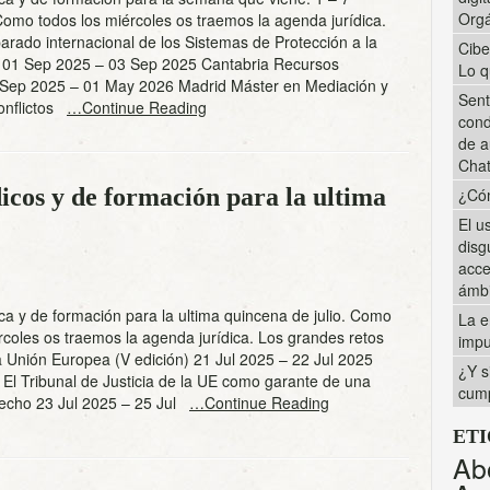
Orgá
omo todos los miércoles os traemos la agenda jurídica.
arado internacional de los Sistemas de Protección a la
Cibe
01 Sep 2025 – 03 Sep 2025 Cantabria Recursos
Lo q
ep 2025 – 01 May 2026 Madrid Máster en Mediación y
Sent
onflictos
…Continue Reading
cond
de a
Cha
icos y de formación para la ultima
¿Cóm
El u
disg
acce
ámbi
ca y de formación para la ultima quincena de julio. Como
La e
rcoles os traemos la agenda jurídica. Los grandes retos
impu
a Unión Europea (V edición) 21 Jul 2025 – 22 Jul 2025
¿Y s
El Tribunal de Justicia de la UE como garante de una
cump
echo 23 Jul 2025 – 25 Jul
…Continue Reading
ET
Ab