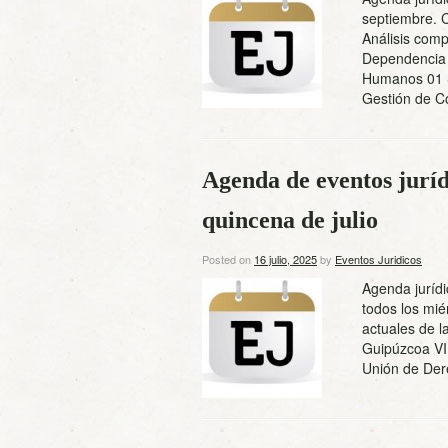
septiembre. C
Análisis comp
Dependencia 
Humanos 01 S
Gestión de C
Agenda de eventos juríd
quincena de julio
Posted on
16 julio, 2025
by
Eventos Juridicos
Agenda jurídi
todos los mié
actuales de l
Guipúzcoa VI 
Unión de Der