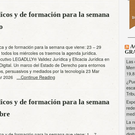
icos y de formación para la semana
o
A
ca y de formación para la semana que viene: 23 – 29
GRA
odos los miércoles os traemos la agenda jurídica.
utivo LEGADLLY® Validez Jurídica y Eficacia Jurídica en
Las 
 Digital. Un marco del Estado de Derecho para entornos
Memo
s, persuasivos y mediados por la tecnología 23 Mar
19,8
Mar 2026
…Continue Reading
¿Pue
esca
Trib
icos y de formación para la semana
Expe
rede
mbre
med
La r
inti
digi
ca y de formación para la semana que viene: 1 – 7