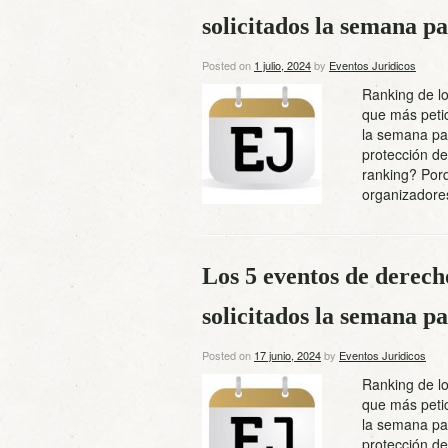
solicitados la semana 
Posted on
1 julio, 2024
by
Eventos Juridicos
Ranking de lo
que más petic
la semana pas
protección de
ranking? Por
organizado
Los 5 eventos de derech
solicitados la semana 
Posted on
17 junio, 2024
by
Eventos Juridicos
Ranking de lo
que más petic
la semana pas
protección de