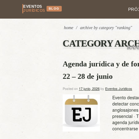
EVENTOS
BLOG
PRÓ
JURÍDICOS
home
/
archive by category "ranking"
CATEGORY ARCH
RAN
Agenda jurídica y de f
22 – 28 de junio
Posted on
17 junio, 2026
by
Eventos Juridicos
Evento desta
detectar conc
anglosajones 
presencial · 
agenda jurídi
concentrars