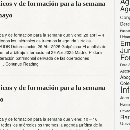
Ag
icos y de formación para la semana
Ag
 mayo
Con
Dere
Funda
ca y de formación para la semana que viene: 28 abril – 4
Urban
dos los miércoles os traemos la agenda jurídica.
Em
UDR Deforestación 29 Abr 2025 Guipúzcoa El análisis de
Jur
 en el arbitraje internacional 29 Abr 2025 Madrid Píldora
Fo
lteración patrimonial derivada de las operaciones
s
…Continue Reading
Foro 
Ases
Abo
Cole
In
icos y de formación para la semana
Jaen
zo
Norma
Priva
Ran
ca y de formación para la semana que viene: 10 – 16
Univ
odos los miércoles os traemos la agenda jurídica de la