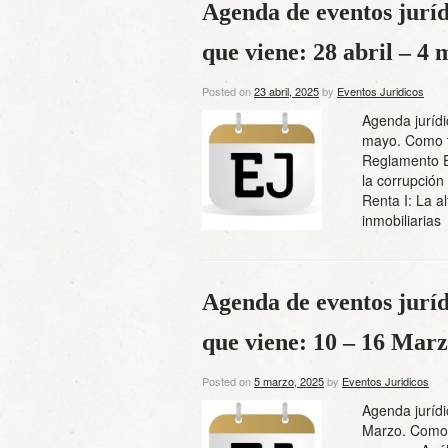
Agenda de eventos juríd
que viene: 28 abril – 4
Posted on
23 abril, 2025
by
Eventos Juridicos
Agenda jurídi
mayo. Como to
Reglamento E
la corrupción
Renta I: La a
inmobiliaria
Agenda de eventos juríd
que viene: 10 – 16 Mar
Posted on
5 marzo, 2025
by
Eventos Juridicos
Agenda jurídi
Marzo. Como t