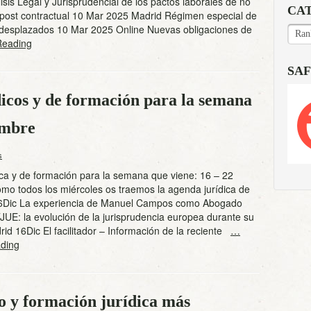
sis Legal y Jurisprudencial de los pactos laborales de no
CA
post contractual 10 Mar 2025 Madrid Régimen especial de
 desplazados 10 Mar 2025 Online Nuevas obligaciones de
CAT
Reading
SAF
icos y de formación para la semana
embre
s
ca y de formación para la semana que viene: 16 – 22
mo todos los miércoles os traemos la agenda jurídica de
6Dic La experiencia de Manuel Campos como Abogado
JUE: la evolución de la jurisprudencia europea durante su
d 16Dic El facilitador – Información de la reciente
…
ding
o y formación jurídica más