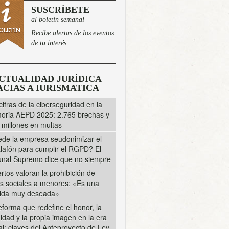
SUSCRÍBETE
al boletín semanal
Recibe alertas de los eventos
de tu interés
CTUALIDAD JURÍDICA
CIAS A IURISMATICA
cifras de la ciberseguridad en la
ria AEPD 2025: 2.765 brechas y
 millones en multas
de la empresa seudonimizar el
lafón para cumplir el RGPD? El
unal Supremo dice que no siempre
rtos valoran la prohibición de
s sociales a menores: «Es una
ida muy deseada»
eforma que redefine el honor, la
midad y la propia imagen en la era
tal: claves del Anteproyecto de Ley