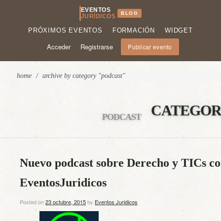
EVENTOS
BLOG
JURÍDICOS
PRÓXIMOS EVENTOS
FORMACIÓN
WIDGET
Acceder
Registrarse
Publicar evento
home
/
archive by category "podcast"
CATEGOR
PODCAST
Nuevo podcast sobre Derecho y TICs co
EventosJuridicos
Posted on
23 octubre, 2015
by
Eventos Juridicos