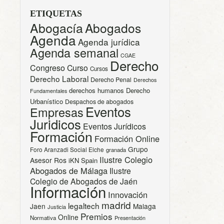
ETIQUETAS
Abogacía
Abogados
Agenda
Agenda jurídica
Agenda semanal
CGAE
Derecho
Congreso
Curso
Cursos
Derecho Laboral
Derecho Penal
Derechos
derechos humanos
Derecho
Fundamentales
Urbanístico
Despachos de abogados
Eventos
Empresas
Juridicos
Eventos Jurídicos
Formación
Formación Online
Grupo
Foro Aranzadi Social Elche
granada
Ilustre Colegio
Asesor Ros
iKN Spain
Abogados de Málaga
Ilustre
Colegio de Abogados de Jaén
Información
Innovación
madrid
legaltech
Jaen
Malaga
Justicia
Premios
Online
Normativa
Presentación