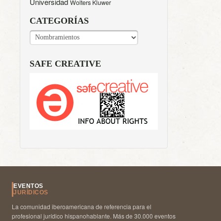
Universidad
Wolters Kluwer
CATEGORÍAS
CATEGORÍAS
SAFE CREATIVE
EVENTOS
JURÍDICOS
La comunidad iberoamericana de referencia para el
profesional jurídico hispanohablante. Más de 30.000 eventos