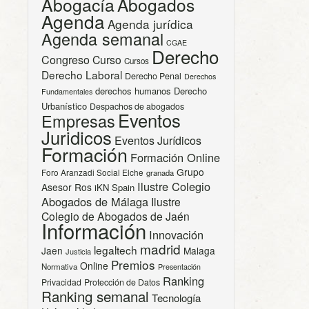
Abogacía
Abogados
Agenda
Agenda jurídica
Agenda semanal
CGAE
Derecho
Congreso
Curso
Cursos
Derecho Laboral
Derecho Penal
Derechos
derechos humanos
Derecho
Fundamentales
Urbanístico
Despachos de abogados
Eventos
Empresas
Juridicos
Eventos Jurídicos
Formación
Formación Online
Grupo
Foro Aranzadi Social Elche
granada
Ilustre Colegio
Asesor Ros
iKN Spain
Abogados de Málaga
Ilustre
Colegio de Abogados de Jaén
Información
Innovación
madrid
legaltech
Jaen
Malaga
Justicia
Premios
Online
Normativa
Presentación
Ranking
Privacidad
Protección de Datos
Ranking semanal
Tecnología