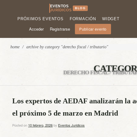
EVENTOS
BLOG
JURÍDICOS
PRÓXIMOS EVENTOS
FORMACIÓN
WIDGET
Acceder
Registrarse
Publicar evento
home
/
archive by category "derecho fiscal / tributario"
CATEGOR
DERECHO FISCAL / TRIBUTA
Los expertos de AEDAF analizarán la ac
el próximo 5 de marzo en Madrid
Posted on
10 febrero, 2026
by
Eventos Juridicos