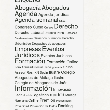
ETIQUETAS
Abogacía
Abogados
Agenda
Agenda jurídica
Agenda semanal
CGAE
Derecho
Congreso
Curso
Cursos
Derecho Laboral
Derecho Penal
Derechos
derechos humanos
Derecho
Fundamentales
Urbanístico
Despachos de abogados
Eventos
Empresas
Juridicos
Eventos Jurídicos
Formación
Formación Online
Grupo
Foro Aranzadi Social Elche
granada
Ilustre Colegio
Asesor Ros
iKN Spain
Abogados de Málaga
Ilustre
Colegio de Abogados de Jaén
Información
Innovación
madrid
legaltech
Jaen
Malaga
Justicia
Premios
Online
Normativa
Presentación
Ranking
Privacidad
Protección de Datos