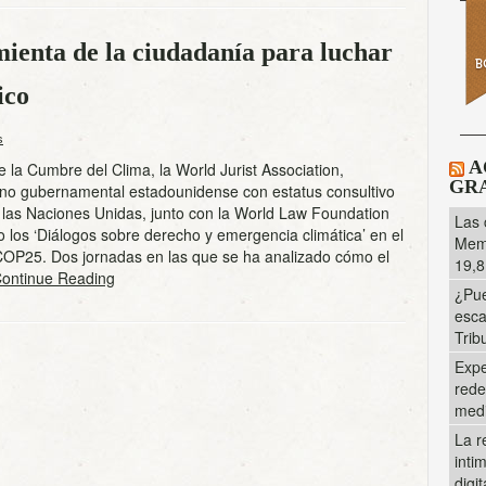
ienta de la ciudadanía para luchar
ico
s
A
 la Cumbre del Clima, la World Jurist Association,
GRA
 no gubernamental estadounidense con estatus consultivo
 las Naciones Unidas, junto con la World Law Foundation
Las 
 los ‘Diálogos sobre derecho y emergencia climática’ en el
Memo
COP25. Dos jornadas en las que se ha analizado cómo el
19,8
ontinue Reading
¿Pue
esca
Trib
Expe
rede
med
La r
inti
digi