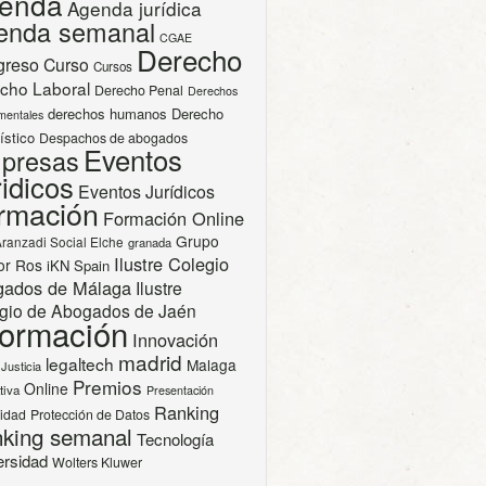
enda
Agenda jurídica
enda semanal
CGAE
Derecho
greso
Curso
Cursos
cho Laboral
Derecho Penal
Derechos
derechos humanos
Derecho
mentales
ístico
Despachos de abogados
Eventos
presas
idicos
Eventos Jurídicos
rmación
Formación Online
Grupo
Aranzadi Social Elche
granada
Ilustre Colegio
or Ros
iKN Spain
gados de Málaga
Ilustre
gio de Abogados de Jaén
formación
Innovación
madrid
legaltech
Malaga
Justicia
Premios
Online
tiva
Presentación
Ranking
cidad
Protección de Datos
king semanal
Tecnología
ersidad
Wolters Kluwer