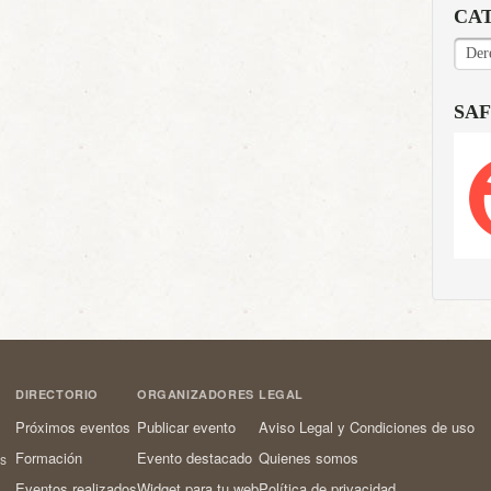
CA
CAT
SAF
DIRECTORIO
ORGANIZADORES
LEGAL
Próximos eventos
Publicar evento
Aviso Legal y Condiciones de uso
Formación
Evento destacado
Quienes somos
os
Eventos realizados
Widget para tu web
Política de privacidad