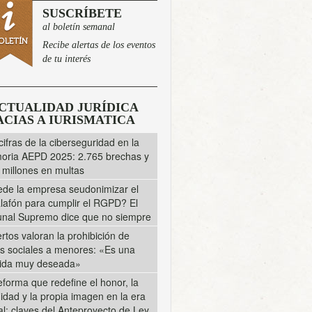
SUSCRÍBETE
al boletín semanal
Recibe alertas de los eventos
de tu interés
CTUALIDAD JURÍDICA
CIAS A IURISMATICA
cifras de la ciberseguridad en la
ria AEPD 2025: 2.765 brechas y
 millones en multas
de la empresa seudonimizar el
lafón para cumplir el RGPD? El
unal Supremo dice que no siempre
rtos valoran la prohibición de
s sociales a menores: «Es una
ida muy deseada»
eforma que redefine el honor, la
midad y la propia imagen en la era
tal: claves del Anteproyecto de Ley