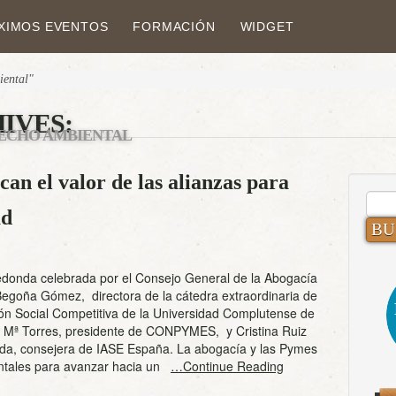
XIMOS EVENTOS
FORMACIÓN
WIDGET
iental"
IVES:
ECHO AMBIENTAL
an el valor de las alianzas para
BUS
ad
edonda celebrada por el Consejo General de la Abogacía
Begoña Gómez, directora de la cátedra extraordinaria de
ón Social Competitiva de la Universidad Complutense de
é Mª Torres, presidente de CONPYMES, y Cristina Ruiz
da, consejera de IASE España. La abogacía y las Pymes
tales para avanzar hacia un
…Continue Reading