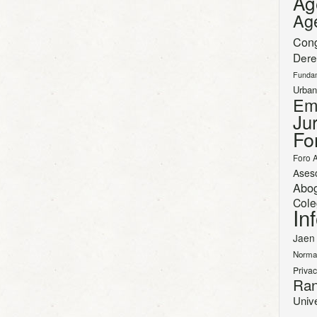
Ag
Ag
Con
Dere
Funda
Urban
Em
Jur
Fo
Foro 
Ases
Abo
Cole
In
Jaen
Norma
Priva
Ran
Univ