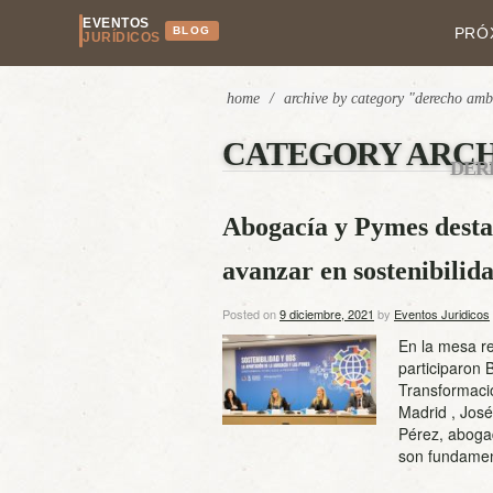
EVENTOS
BLOG
PRÓ
JURÍDICOS
home
/
archive by category "derecho amb
CATEGORY ARCH
DER
Abogacía y Pymes destac
avanzar en sostenibilid
Posted on
9 diciembre, 2021
by
Eventos Juridicos
En la mesa r
participaron 
Transformaci
Madrid , Jos
Pérez, aboga
son fundamen