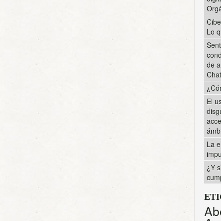
Orgá
Cibe
Lo q
Sent
cond
de a
Cha
¿Cóm
El u
disg
acce
ámbi
La e
impu
¿Y s
cump
ET
Ab